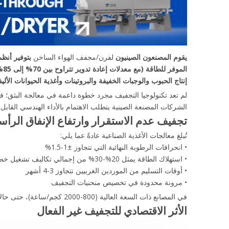
يقوم المصنعون الصينيون
لفرن/مجفف الهواء الساخن
إنتاج الحبوب والوجبات الخفيفة والبروتينات وأغذية الحيوانات الأ
الشركات المصنعة الصينية يتطلب الاهتمام بالأداء الهندسي القاب
تجفيف عدم الاستقرار وارتفاع الإنفاق الرأس
تُبلغ معالجات الأغذية الصناعية عادةً عما يلي:
• انحرافات الرطوبة النهائية التي تتجاوز ±1-1.5%
• استهلاك الطاقة يمثل 20%-30% من إجمالي تكاليف تشغيل خط البثق
• أوقات التسليم من الموردين الغربيين تتجاوز 3-4 أشهر
• مرونة محدودة في تخصيص منحنيات التجفيف
في المصانع ذات السعة العالية (800-2000 كجم/ساعة)، حتى حالات عدم تناسق التجفيف الطفيفة يمكن أن تؤثر على كفاءة التعبئة والتغليف وتجانس المنتج.
الأثر الاقتصادي للتجفيف غير الفعال