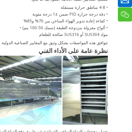
• 4-8 مناطق حرارة مستقلة
• دقة درجة حرارة PID ضمن ±1 درجة مئوية
• كفاءة إعادة تدوير الهواء الساخن بين 70% و85%
• ألواح معزولة مزدوجة الطبقة (سمك 50-100 مم) •
مواد SUS304 أو SUS316
صالحة للطعام
تتوافق هذه المواصفات بشكل وثيق مع المعايير الصناعية الدولية.
نظرة عامة على الأداء الفني
تعمل مجففات الهواء الساخن الصناعية عن طريق دفع الهواء الساخ