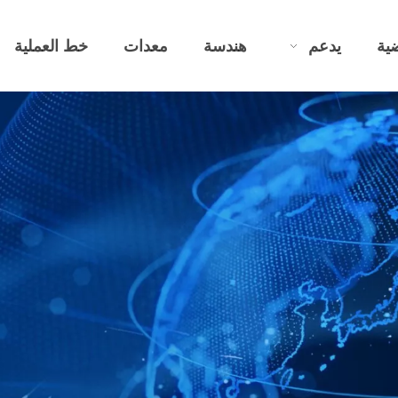
ية
يدعم
هندسة
معدات
خط العملية