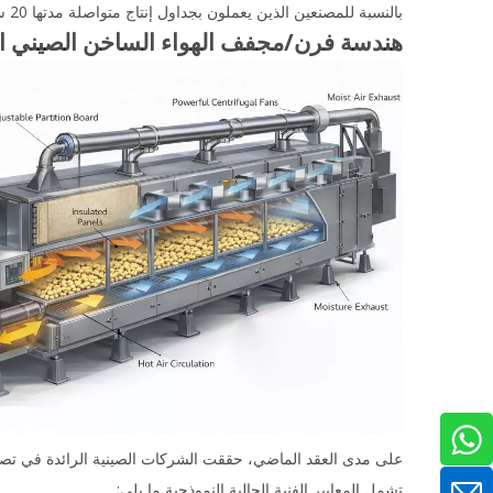
بالنسبة للمصنعين الذين يعملون بجداول إنتاج متواصلة مدتها 20 ساعة، تتراكم أوجه القصور هذه بسرعة.
هندسة فرن/مجفف الهواء الساخن الصيني ا
على مدى العقد الماضي، حققت الشركات الصينية الرائدة في تصنيع
تشمل المعايير الفنية الحالية النموذجية ما يلي: