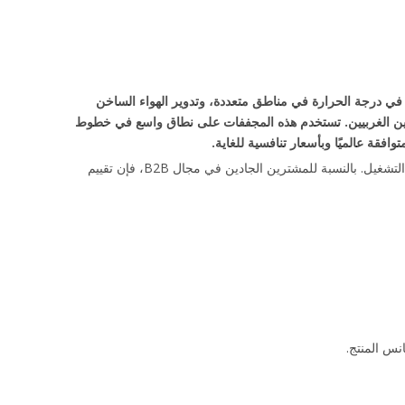
C ومعايير ISO. تتميز هذه الأنظمة بالتحكم في درجة الحرارة في مناطق متعددة، وتدوير الهواء الساخن
%)، وتتطلب استثمارًا أوليًا أقل بنسبة 20% إلى 40% مقارنة بالعديد من الموردين الغربيين. تستخدم هذه المجففات على نطاق واسع في خطوط
افقة عالميًا وبأسعار تنافسية للغاية.
لم تعد تكنولوجيا التجفيف مجرد خطوة داعمة في معالجة البثق؛ فهو يحدد الاستقرار الهيكلي، ومقاومة الرطوبة النهائية، ومدة الصلاحية، وتكاليف التشغيل. بالنسبة للمشترين الجادين في مجال B2B، فإن تقييم