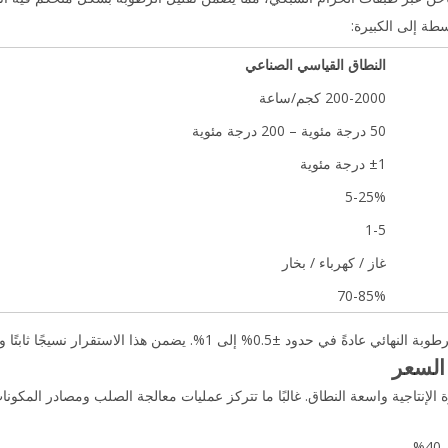
طة إلى الكبيرة:
النطاق القياسي الصناعي
200-2000 كجم/ساعة
50 درجة مئوية – 200 درجة مئوية
±1 درجة مئوية
5-25%
1-5
غاز / كهرباء / بخار
70-85%
ذا الاستقرار نسيجًا ثابتًا وأداء تغليف موثوقًا به.
 السعر
الإنتاجية واسعة النطاق. غالبًا ما تتركز عمليات معالجة الصلب ومصادر المكونات