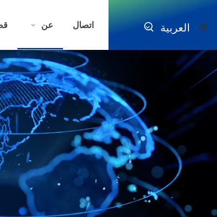
اتصال
عن
قض
العربية