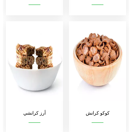
حبوب الشوكولاتة
رقائق النخالة
كوكو كرانش
أرز كرانشي