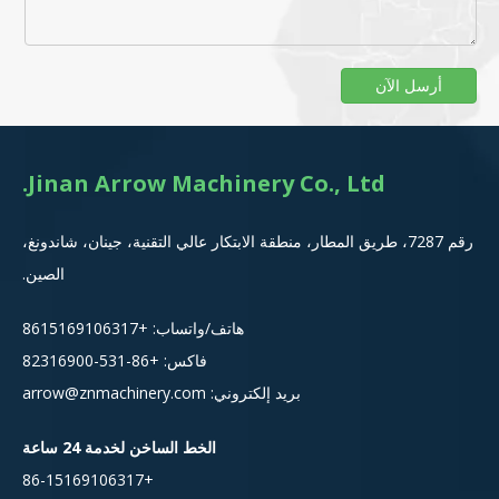
أرسل الآن
Jinan Arrow Machinery Co., Ltd.
رقم 7287، طريق المطار، منطقة الابتكار عالي التقنية، جينان، شاندونغ،
الصين.
هاتف/واتساب:
+8615
169106317
فاكس: +86-531-82316900
بريد إلكتروني:
arrow@znmachinery.com
الخط الساخن لخدمة 24 ساعة
+86-15169106317