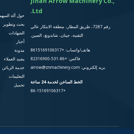
Jinan Arrow Machinery Co.,
Ltd.
حول آلة السهم
بحث وتطوير
رقم 7287، طريق المطار، منطقة الابتكار عالي
الشهادات
التقنية، جينان، شاندونغ، الصين.
أخبار
هاتف/واتساب:
+8615
169106317
مدونة
فاكس: +86-531-82316900
يشيد العملاء
بريد إلكتروني:
arrow@znmachinery.com
خدمة الزبائن
التعليمات
الخط الساخن لخدمة 24 ساعة
تحميل
+86-15169106317