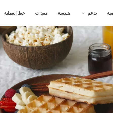
ية
يدعم
هندسة
معدات
خط العملية