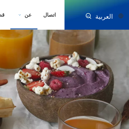
اتصال
عن
قض
العربية