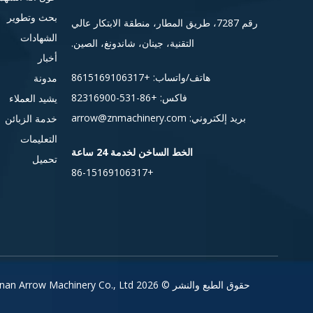
بحث وتطوير
رقم 7287، طريق المطار، منطقة الابتكار عالي
الشهادات
التقنية، جينان، شاندونغ، الصين.
أخبار
هاتف/واتساب:
+8615
169106317
مدونة
فاكس: +86-531-82316900
يشيد العملاء
بريد إلكتروني:
arrow@znmachinery.com
خدمة الزبائن
التعليمات
الخط الساخن لخدمة 24 ساعة
تحميل
+86-15169106317
حقوق الطبع والنشر ©
2026
Jinan Arrow Machinery Co., Ltd. جميع الحقوق محفوظة.