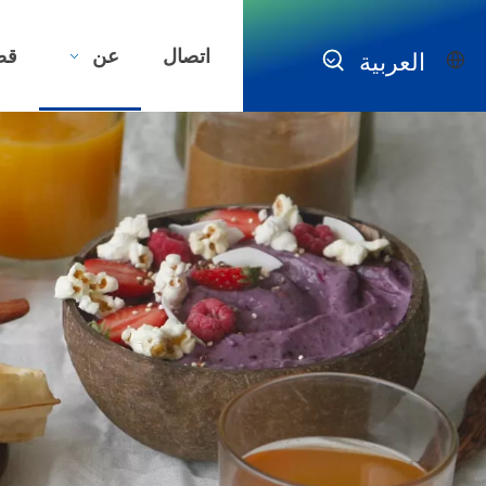
اتصال
عن
قض
العربية