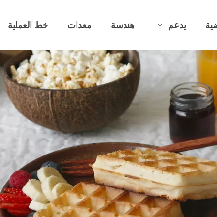
ية
يدعم
هندسة
معدات
خط العملية