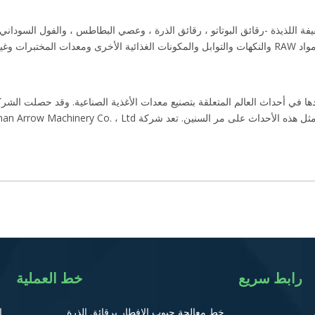
 اللذيذة -رقائق البوتاتو ، رقائق الذرة ، وعصي البطاطس ، والفول السوداني 
الخفيفة المخبوزة وتورتيلاس. معدات المعالجة والتعبئة والتغليف. مواد RAW والنكهات والتوابل والمكونات ال
 Jinan Arrow Machinery Co. ، Ltd دائمًا وجودها في أحداث العالم المتعلقة بتصنيع معدات الأغذية الصناع
Jinan Arrow Machinery  من بين الشركات الرائدة المشاركة في هذا المعرض المهم.
رابط سريع
خط العملية
خط معالجة حبوب الإفطار برقائق الذرة
ا