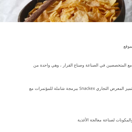
موقع
لى 11 أكتوبر)-هي فرصة فريدة لشراء وبيع وتواصل مع المتخصصين في الصناعة وصناع القرار ، وهي واحدة من
شهدت AgroprodMash 2024 925 شركة من 18 دولة. مع أكثر من 60،000 متر مربع من مساحة المعارض وأكثر من 120 عارضًا من البلدان. ​​يتميز المعرض التجاري Snackex ببرمجة شاملة للمؤتمرات مع
لمكونات لصناعة معالجة الأغذية