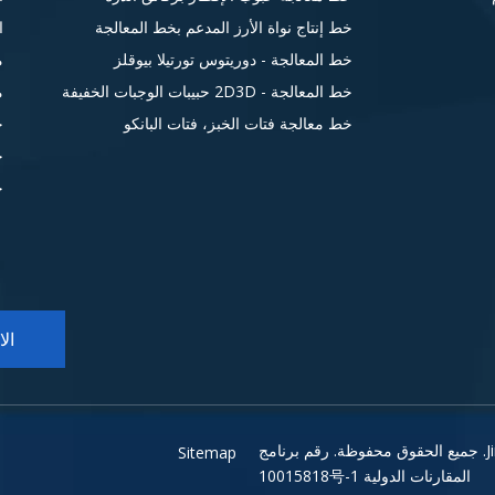
خط إنتاج نواة الأرز المدعم بخط المعالجة
ا
خط المعالجة - دوريتوس تورتيلا بيوقلز
م
خط المعالجة - 2D3D حبيبات الوجبات الخفيفة
م
خط معالجة فتات الخبز، فتات البانكو
ح
ح
ح
ال
رقم برنامج
Sitemap
المقارنات الدولية 10015818号-1