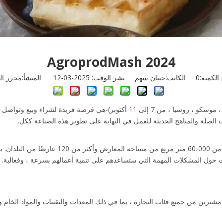
AgroprodMash 2024
الكمية:
0
الكاتب:جينان سهم نشر الوقت: 2025-03-12 المنشأ:
محرر ال
AgroprodMash 2024 (التي تم في Expocentre Fairgrounds ، موسكو ، روسيا ، من 7 إ
الصلة والمناهج الحديثة للعمل في النهاية على تطوير هذه الصناعة ككل.
ت حول المشكلات المهمة التي ستساعدهم على تنمية أعمالهم بسرعة ، وفعالية.
ترين من جميع فئات التجارة ، بما في ذلك المعدات والتقنيات والمواد الخام وا