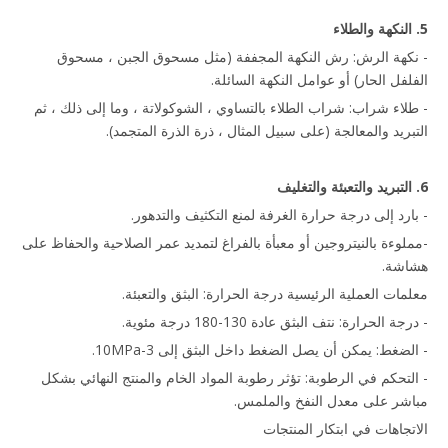
5. النكهة والطلاء
- نكهة الرش: رش النكهة المجففة (مثل مسحوق الجبن ، مسحوق
الفلفل الحار) أو عوامل النكهة السائلة.
- طلاء شراب: شراب الطلاء بالتساوي ، الشوكولاتة ، وما إلى ذلك ، ثم
التبريد والمعالجة (على سبيل المثال ، ذرة الذرة المتجمد).
6. التبريد والتعبئة والتغليف
- بارد إلى درجة حرارة الغرفة لمنع التكثيف والتدهور.
-مملوءة بالنيتروجين أو معبأة بالفراغ لتمديد عمر الصلاحية والحفاظ على
هشاشة.
معلمات العملية الرئيسية درجة الحرارة: البثق والتعبئة.
- درجة الحرارة: نتف البثق عادة 130-180 درجة مئوية.
- الضغط: يمكن أن يصل الضغط داخل البثق إلى 3-10MPa.
- التحكم في الرطوبة: تؤثر رطوبة المواد الخام والمنتج النهائي بشكل
مباشر على معدل النفخ والملمس.
الاتجاهات في ابتكار المنتجات