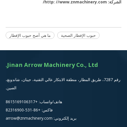
الشركة: http: //www.znmachinery.com/
حبوب الإفطار الصحية
ما هي أصح حبوب الإفطار
Jinan Arrow Machinery Co., Ltd.
رقم 7287، طريق المطار، منطقة الابتكار عالي التقنية، جينان، شاندونغ،
الصين.
هاتف/واتساب:
+8615
169106317
فاكس: +86-531-82316900
بريد إلكتروني:
arrow@znmachinery.com