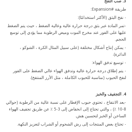
3. صب النفخ
طريقة #Expansion:
- نفخ البثق (الأكثر استخدامًا):
-تمر المادة عبر بثق درجة حرارة عالية وعالية الضغط ، حيث يتم الضغط
عليها على الفور عند مخرج الموت وميض الرطوبة مما يؤدي إلى توسع
الحجم.
- يمكن إنتاج أشكال مختلفة (على سبيل المثال الكرة ، الشوكو ،
الدائرة).
- توسيع تدفق الهواء:
- يتم إطلاق درجة حرارة عالية وتدفق الهواء عالي الضغط على الفور
لنفخ الحبوب (مناسبة للحبوب الكاملة ، مثل الأرز المنتفخ).
4. التجفيف والخبز
-بعد الانتفاخ ، تحتوي حبوب الإفطار على نسبة عالية من الرطوبة (حوالي
8-10 ٪) ، والتي تحتاج إلى انخفاض إلى 3-5 ٪ عن طريق تجفيف الهواء
الساخن أو الخبز لتحسين هش.
- تحتاج بعض المنتجات إلى رش الشحوم أو الشراب لتعزيز النكهة.