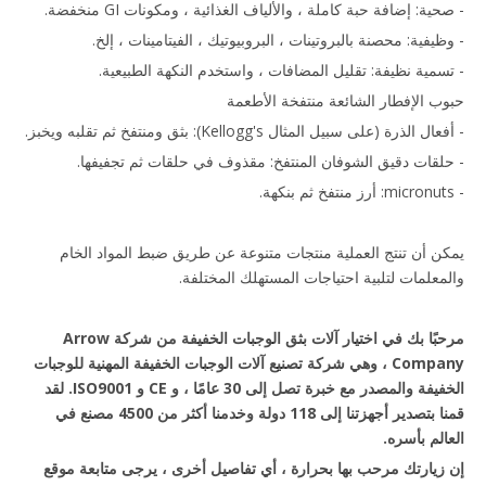
- صحية: إضافة حبة كاملة ، والألياف الغذائية ، ومكونات GI منخفضة.
- وظيفية: محصنة بالبروتينات ، البروبيوتيك ، الفيتامينات ، إلخ.
- تسمية نظيفة: تقليل المضافات ، واستخدم النكهة الطبيعية.
حبوب الإفطار الشائعة منتفخة الأطعمة
- أفعال الذرة (على سبيل المثال Kellogg's): بثق ومنتفخ ثم تقلبه ويخبز.
- حلقات دقيق الشوفان المنتفخ: مقذوف في حلقات ثم تجفيفها.
- micronuts: أرز منتفخ ثم بنكهة.
يمكن أن تنتج العملية منتجات متنوعة عن طريق ضبط المواد الخام
والمعلمات لتلبية احتياجات المستهلك المختلفة.
مرحبًا بك في اختيار آلات بثق الوجبات الخفيفة من شركة Arrow
Company ، وهي شركة تصنيع آلات الوجبات الخفيفة المهنية للوجبات
الخفيفة والمصدر مع خبرة تصل إلى 30 عامًا ، و CE و ISO9001. لقد
قمنا بتصدير أجهزتنا إلى 118 دولة وخدمنا أكثر من 4500 مصنع في
العالم بأسره.
إن زيارتك مرحب بها بحرارة ، أي تفاصيل أخرى ، يرجى متابعة موقع