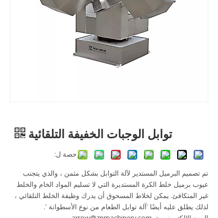
توابل الوجبات الخفيفة التلقائية
حصة ل:
تم تصميم البرميل المستدير لآلة التوابل بشكل مثمن ، والذي يتجنب
عيوب برميل خلط الكرة المستديرة التي لا تسليم المواد الخام والخلط
غير المتكافئ. يمكن لخلاط المسحوق أن يدرك وظيفة الخلط التلقائي ،
لذلك يطلق عليه أيضًا 'آلة توابل الطعام من نوع الأسطوانة '.
البريد الإلكتروني ： arrow@znmachinery.com