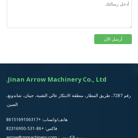
أرسل الآن
Jinan Arrow Machinery Co., Ltd.
رقم 7287، طريق المطار، منطقة الابتكار عالي التقنية، جينان، شاندونغ،
الصين.
هاتف/واتساب:
+8615
169106317
فاكس: +86-531-82316900
بريد إلكتروني:
arrow@znmachinery.com