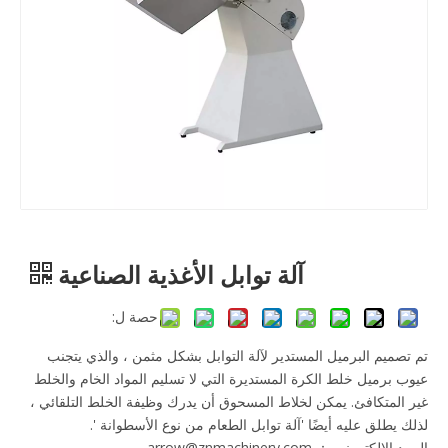
آلة توابل الأغذية الصناعية
حصة ل:
تم تصميم البرميل المستدير لآلة التوابل بشكل مثمن ، والذي يتجنب
عيوب برميل خلط الكرة المستديرة التي لا تسليم المواد الخام والخلط
غير المتكافئ. يمكن لخلاط المسحوق أن يدرك وظيفة الخلط التلقائي ،
لذلك يطلق عليه أيضًا 'آلة توابل الطعام من نوع الأسطوانة '.
البريد الإلكتروني ： arrow@znmachinery.com